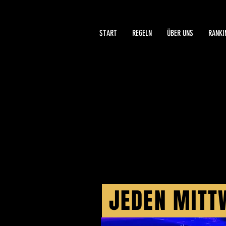
START
REGELN
ÜBER UNS
RANKI
BEER PON
JEDEN MITTW