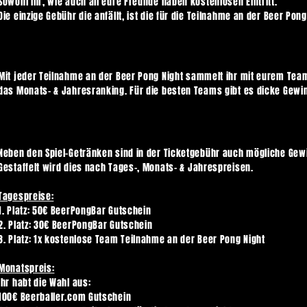
Sowohl ihr, wie auch all eure Freunde haben kostenlosen Eintritt.
Die einzige Gebühr die anfällt, ist die für die Teilnahme an der Beer Pong
Mit jeder Teilnahme an der Beer Pong Night sammelt ihr mit eurem Te
das Monats- & Jahresranking. Für die besten Teams gibt es dicke Gewi
Neben den Spiel-Getränken sind in der Ticketgebühr auch mögliche Gew
Gestaffelt wird dies nach Tages-, Monats- & Jahrespreisen.
Tagespreise:
1. Platz: 50€ BeerPongBar Gutschein
2. Platz: 30€ BeerPongBar Gutschein
3. Platz: 1x kostenlose Team Teilnahme an der Beer Pong Night
Monatspreis:
Ihr habt die Wahl aus:
100€ Beerballer.com Gutschein