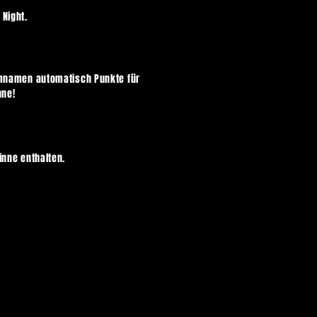
 Night.
amnamen automatisch Punkte für
nne!
inne enthalten.