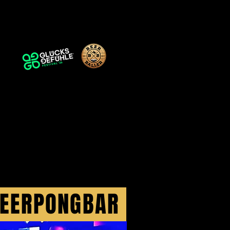
powered by
F
 BEERPONGBAR