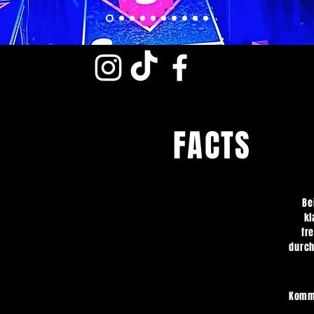
FACTS
Reines Fun Turnier
Be
kl
fr
durch
Kommt
Jeder kann mitzocken