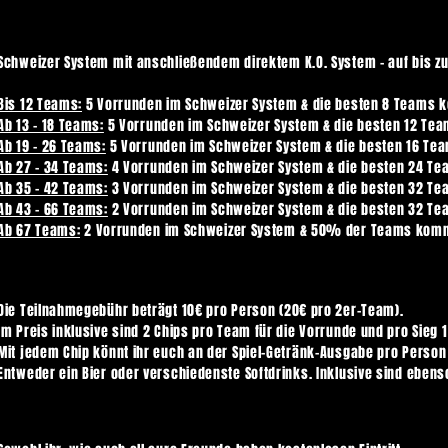
Schweizer System mit anschließendem direktem K.O. System - auf bis zu
Bis 12 Teams:
5 Vorrunden im Schweizer System & die besten 8 Teams 
Ab 13 - 18 Teams:
5 Vorrunden im Schweizer System & die besten 12 Te
Ab 19 - 26 Teams:
5 Vorrunden im Schweizer System & die besten 16 Te
Ab 27 - 34 Teams:
4 Vorrunden im Schweizer System & die besten 24 Te
Ab 35 - 42 Teams:
3 Vorrunden im Schweizer System & die besten 32 Te
Ab 43 - 66 Teams:
2 Vorrunden im Schweizer System & die besten 32 Te
Ab 67 Teams:
2 Vorrunden im Schweizer System & 50% der Teams komm
Die Teilnahmegebühr beträgt 10€ pro Person (20€ pro 2er-Team).
Im Preis inklusive sind 2 Chips pro Team für die Vorrunde und pro Sieg 1
Mit jedem Chip könnt ihr euch an der Spiel-Getränk-Ausgabe pro Person 
Entweder ein Bier oder verschiedenste Softdrinks. Inklusive sind eben